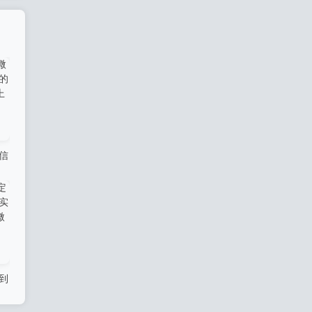
信
嘉
方
到
的