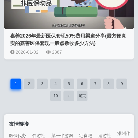
嘉善2026年最新医保套现50%费用渠道分享(最方便真
实的嘉善医保套现一般点数收多少方法)
2026-01-02
2387
1
2
3
4
5
6
7
8
9
10
›
尾页
友情链接
湖州伴
医保代办
伴游社
第一伴游网
宅食吧
追游社