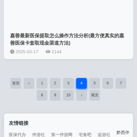
嘉善最新医保提取怎么操作方法分析(最方便真实的嘉
善医保卡套取现金渠道方法)
2025-03-17
2144
首页
‹
1
2
3
4
5
6
7
8
9
10
›
尾页
友情链接
黔西伴
医保代办
伴游社
第一伴游网
宅食吧
追游社